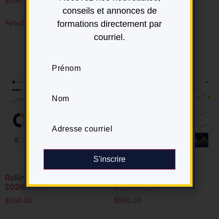
$
550.00
$
550.00
conseils et annonces de
Ajouter au panier
formations directement par
Ajouter au panier
courriel.
S'inscrire
Rolling Forecast –
Rolling Forecast –
2026/05/12
2026/08/27
$
550.00
$
550.00