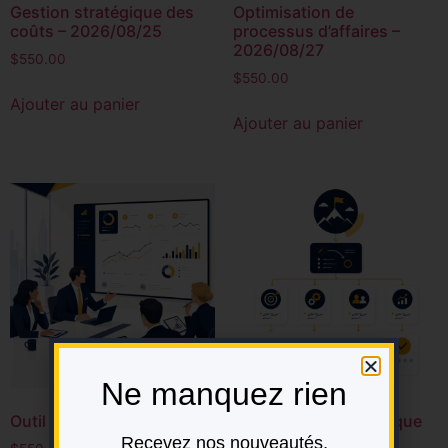
Gestion stratégique des
Optimisation de
coûts – 2026/08/25
processus d’affaires –
2026/08/27
$
550.00
$
550.00
Ajouter au panier
Ajouter au panier
Ne manquez rien
Outil de suivi des liquidités
Pour un plan stratégique
réussi – 2026/08/26
Recevez nos nouveautés,