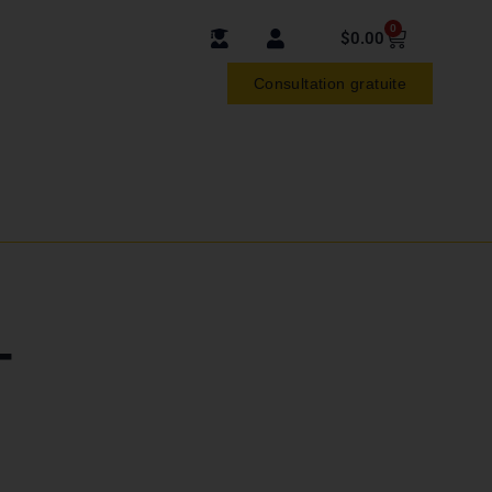
0
$
0.00
Consultation gratuite
–