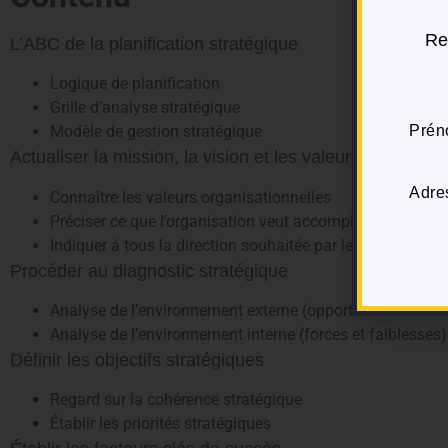
Re
L’ABC de la planification stratégique
Logique de planification
Grille d’analyse stratégique
Modèle de gestion stratégique
Actualiser la mission, la vision et les valeurs
Connaître les valeurs organisationnelles
Préciser ce que l’organisation veut accomplir
Indiquer à tous la direction souhaitée par les dirigeants
Procéder au diagnostic stratégique
Analyse de l’environnement externe (opportunités et me
Analyse de l’environnement interne (forces et faiblesses)
Définir les objectifs stratégiques
Regard sur la cohérence stratégique
Établir les priorités stratégiques