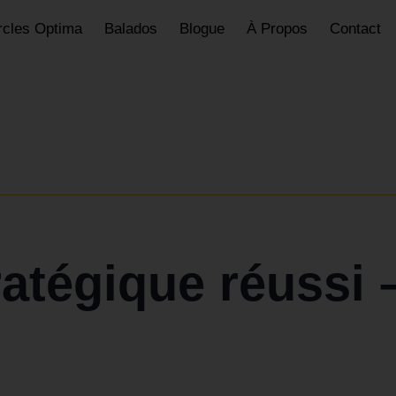
rcles Optima
Balados
Blogue
À Propos
Contact
ratégique réussi 